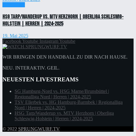
Einzelticket
HSG Tarp/Wanderup vs. MTV Herzhorn | Oberliga Schleswig-
Holstein | Herren | 2024-2025
19. Mai 2025
Facebook
Youtube
Instagram
Youtube
WIR BRINGEN DEN HANDBALL ZU DIR NACH HAUSE.
NEU. INTERAKTIV. GEIL.
NEUESTEN LIVESTREAMS
SG Hamburg-Nord vs. HSG Marne/Brunsbüttel |
Regionalliga Nord | Herren | 2024-2025
TSV Ellerbek vs. HG Hamburg-Barmbek | Regionalliga
Nord | Herren | 2024-2025
HSG Tarp/Wanderup vs. MTV Herzhorn | Oberliga
Schleswig-Holstein | Herren | 2024-2025
© 2022
SPRUNGWURF.TV