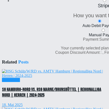
Strip
How you want 
Auto Debit Pa
Manual Pa
Payment Sum
Your currently selected plan
Coupon Discount Amount :
, F
Related
Posts
Einzelticket
SG Hamburg-Nord vs. HSG Marne/Brunsbüttel | Regionalliga
Nord | Herren | 2024-2025
18. Mai 2025