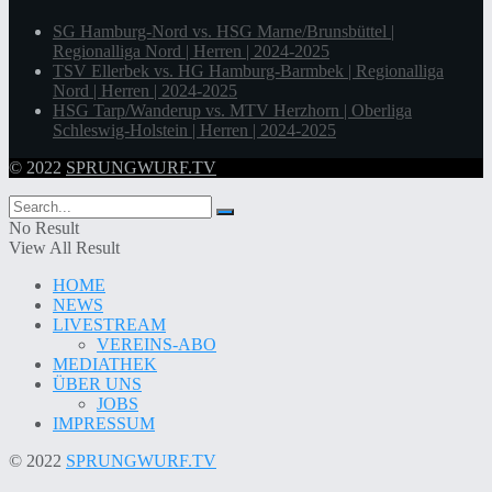
SG Hamburg-Nord vs. HSG Marne/Brunsbüttel |
Regionalliga Nord | Herren | 2024-2025
TSV Ellerbek vs. HG Hamburg-Barmbek | Regionalliga
Nord | Herren | 2024-2025
HSG Tarp/Wanderup vs. MTV Herzhorn | Oberliga
Schleswig-Holstein | Herren | 2024-2025
© 2022
SPRUNGWURF.TV
No Result
View All Result
HOME
NEWS
LIVESTREAM
VEREINS-ABO
MEDIATHEK
ÜBER UNS
JOBS
IMPRESSUM
© 2022
SPRUNGWURF.TV