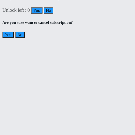
Unlock left : 0
Yes
No
Are you sure want to cancel subscription?
Yes
No