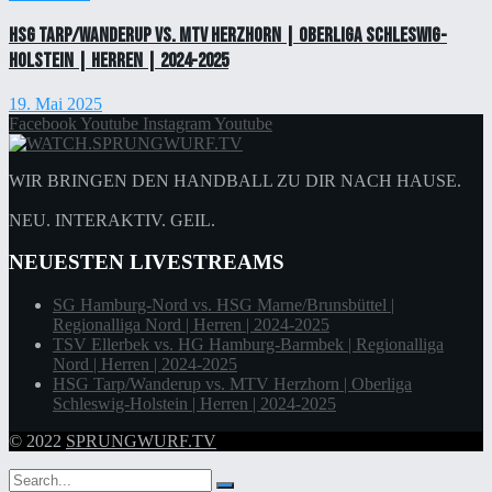
HSG Tarp/Wanderup vs. MTV Herzhorn | Oberliga Schleswig-
Holstein | Herren | 2024-2025
19. Mai 2025
Facebook
Youtube
Instagram
Youtube
WIR BRINGEN DEN HANDBALL ZU DIR NACH HAUSE.
NEU. INTERAKTIV. GEIL.
NEUESTEN LIVESTREAMS
SG Hamburg-Nord vs. HSG Marne/Brunsbüttel |
Regionalliga Nord | Herren | 2024-2025
TSV Ellerbek vs. HG Hamburg-Barmbek | Regionalliga
Nord | Herren | 2024-2025
HSG Tarp/Wanderup vs. MTV Herzhorn | Oberliga
Schleswig-Holstein | Herren | 2024-2025
© 2022
SPRUNGWURF.TV