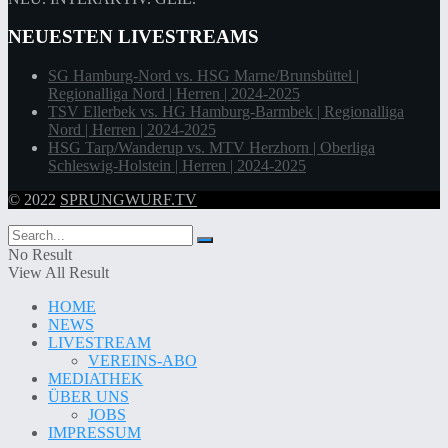
NEUESTEN LIVESTREAMS
SG Hamburg-Nord vs. HSG Marne/Brunsbüttel |
Regionalliga Nord | Herren | 2024-2025
TSV Ellerbek vs. HG Hamburg-Barmbek | Regionalliga
Nord | Herren | 2024-2025
HSG Tarp/Wanderup vs. MTV Herzhorn | Oberliga
Schleswig-Holstein | Herren | 2024-2025
© 2022
SPRUNGWURF.TV
No Result
View All Result
HOME
NEWS
LIVESTREAM
VEREINS-ABO
MEDIATHEK
ÜBER UNS
JOBS
IMPRESSUM