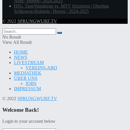
Nord | Herren | 2024-2025
HSG Tarp/Wanderup vs. MTV Herzhorn | Oberliga
Schleswig-Holstein | Herren | 2024-2025
© 2022
SPRUNGWURF.TV
No Result
View All Result
HOME
NEWS
LIVESTREAM
VEREINS-ABO
MEDIATHEK
ÜBER UNS
JOBS
IMPRESSUM
© 2022
SPRUNGWURF.TV
Welcome Back!
Login to your account below