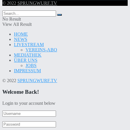
© 2022
SPRUNGWURF.TV
No Result
View All Result
HOME
NEWS
LIVESTREAM
VEREINS-ABO
MEDIATHEK
ÜBER UNS
JOBS
IMPRESSUM
© 2022
SPRUNGWURF.TV
Welcome Back!
Login to your account below