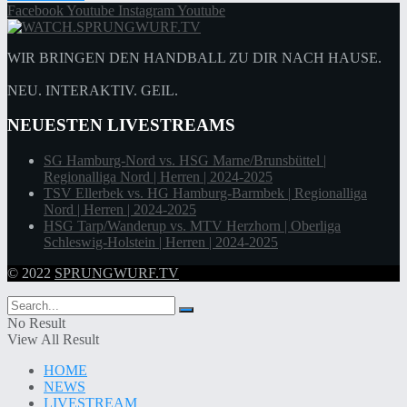
Facebook
Youtube
Instagram
Youtube
WIR BRINGEN DEN HANDBALL ZU DIR NACH HAUSE.
NEU. INTERAKTIV. GEIL.
NEUESTEN LIVESTREAMS
SG Hamburg-Nord vs. HSG Marne/Brunsbüttel |
Regionalliga Nord | Herren | 2024-2025
TSV Ellerbek vs. HG Hamburg-Barmbek | Regionalliga
Nord | Herren | 2024-2025
HSG Tarp/Wanderup vs. MTV Herzhorn | Oberliga
Schleswig-Holstein | Herren | 2024-2025
© 2022
SPRUNGWURF.TV
No Result
View All Result
HOME
NEWS
LIVESTREAM