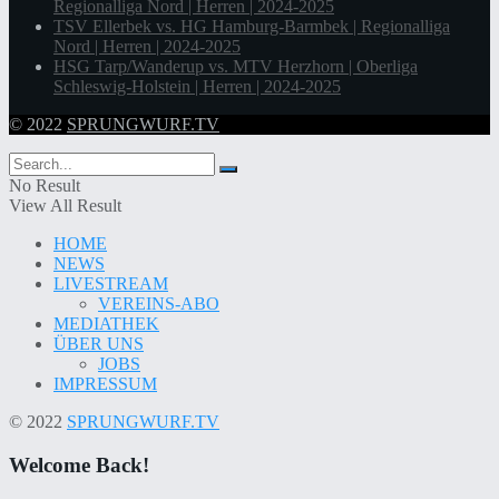
Regionalliga Nord | Herren | 2024-2025
TSV Ellerbek vs. HG Hamburg-Barmbek | Regionalliga
Nord | Herren | 2024-2025
HSG Tarp/Wanderup vs. MTV Herzhorn | Oberliga
Schleswig-Holstein | Herren | 2024-2025
© 2022
SPRUNGWURF.TV
No Result
View All Result
HOME
NEWS
LIVESTREAM
VEREINS-ABO
MEDIATHEK
ÜBER UNS
JOBS
IMPRESSUM
© 2022
SPRUNGWURF.TV
Welcome Back!