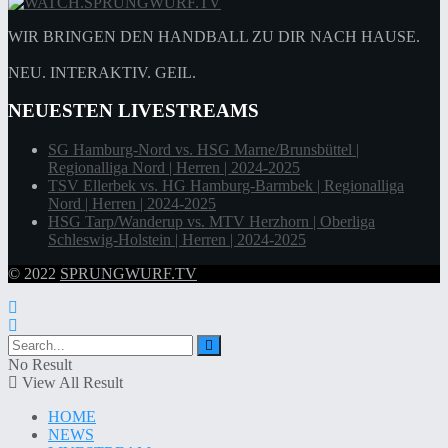
WIR BRINGEN DEN HANDBALL ZU DIR NACH HAUSE.
NEU. INTERAKTIV. GEIL.
NEUESTEN LIVESTREAMS
SG Hamburg-Nord vs. HSG Marne/Brunsbüttel |
Regionalliga Nord | Herren | 2024-2025
TSV Ellerbek vs. HG Hamburg-Barmbek | Regionalliga
Nord | Herren | 2024-2025
HSG Tarp/Wanderup vs. MTV Herzhorn | Oberliga
Schleswig-Holstein | Herren | 2024-2025
© 2022
SPRUNGWURF.TV
No Result
View All Result
HOME
NEWS