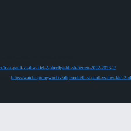
nd ist im Anschluss On-Demand abrufbar.
et/fc-st-pauli-vs-thw-kiel-2-oberliga-hh-sh-herren-2022-2023-2/
sein):
https://watch.sprungwurf.tv/allgemein/fc-st-pauli-vs-thw-kiel-2-