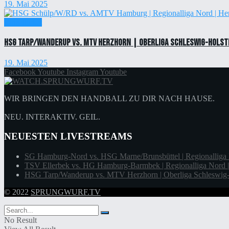
19. Mai 2025
Einzelticket
HSG Tarp/Wanderup vs. MTV Herzhorn | Oberliga Schleswig-Holste
19. Mai 2025
Facebook
Youtube
Instagram
Youtube
WIR BRINGEN DEN HANDBALL ZU DIR NACH HAUSE.
NEU. INTERAKTIV. GEIL.
NEUESTEN LIVESTREAMS
SG Hamburg-Nord vs. HSG Marne/Brunsbüttel | Regionalliga 
TSV Ellerbek vs. HG Hamburg-Barmbek | Regionalliga Nord |
HSG Tarp/Wanderup vs. MTV Herzhorn | Oberliga Schleswig-H
© 2022
SPRUNGWURF.TV
No Result