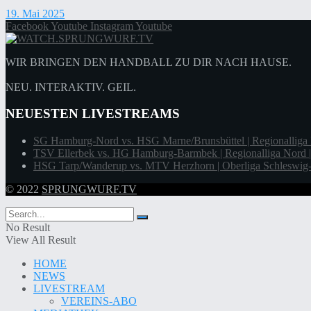
19. Mai 2025
Facebook
Youtube
Instagram
Youtube
WIR BRINGEN DEN HANDBALL ZU DIR NACH HAUSE.
NEU. INTERAKTIV. GEIL.
NEUESTEN LIVESTREAMS
SG Hamburg-Nord vs. HSG Marne/Brunsbüttel | Regionalliga 
TSV Ellerbek vs. HG Hamburg-Barmbek | Regionalliga Nord |
HSG Tarp/Wanderup vs. MTV Herzhorn | Oberliga Schleswig-H
© 2022
SPRUNGWURF.TV
No Result
View All Result
HOME
NEWS
LIVESTREAM
VEREINS-ABO