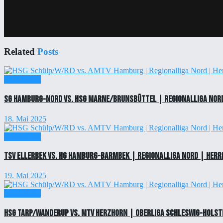
Related
Posts
Einzelticket
SG Hamburg-Nord vs. HSG Marne/Brunsbüttel | Regionalliga Nord
18. Mai 2025
Einzelticket
TSV Ellerbek vs. HG Hamburg-Barmbek | Regionalliga Nord | Herr
19. Mai 2025
Einzelticket
HSG Tarp/Wanderup vs. MTV Herzhorn | Oberliga Schleswig-Holste