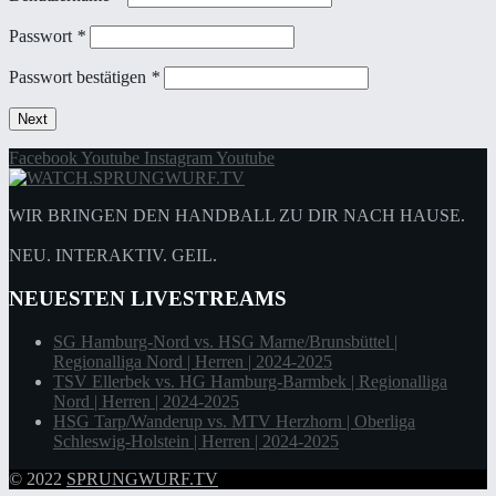
Passwort
*
Passwort bestätigen
*
Next
Facebook
Youtube
Instagram
Youtube
WIR BRINGEN DEN HANDBALL ZU DIR NACH HAUSE.
NEU. INTERAKTIV. GEIL.
NEUESTEN LIVESTREAMS
SG Hamburg-Nord vs. HSG Marne/Brunsbüttel |
Regionalliga Nord | Herren | 2024-2025
TSV Ellerbek vs. HG Hamburg-Barmbek | Regionalliga
Nord | Herren | 2024-2025
HSG Tarp/Wanderup vs. MTV Herzhorn | Oberliga
Schleswig-Holstein | Herren | 2024-2025
© 2022
SPRUNGWURF.TV